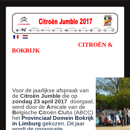
CITROËN &
BOKRIJK
Voor de jaarlijkse afspraak van
de
Citroën Jumble
die op
zondag 23 april 2017
doorgaat,
werd door de
A
micale van de
B
elgische
C
itroën
C
lubs (ABCC)
het
Provinciaal Domein
Bokrijk
in Limburg
gekozen. Dit jaar
wordt de organisatie