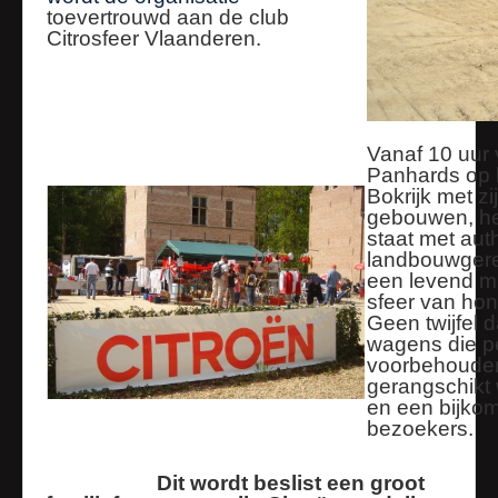
toevertrouwd aan de club
Citrosfeer Vlaanderen.
Vanaf 10 uur 
Panhards op h
Bokrijk met z
gebouwen, h
staat met auth
landbouwgere
een levend m
sfeer van hon
Geen twijfel 
wagens die pe
voorbehouden
gerangschikt 
en een bijk
bezoekers.
Dit wordt beslist een groot